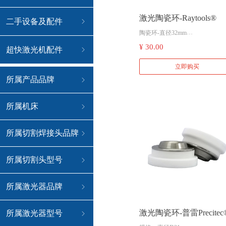
激光陶瓷环-Raytools®
二手设备及配件
ꁇ
陶瓷环-直径32mm
适配嘉强2D平面切割头
¥ 30.00
超快激光机配件
ꁇ
立即购买
所属产品品牌
ꁇ
所属机床
ꁇ
所属切割焊接头品牌
ꁇ
所属切割头型号
ꁇ
所属激光器品牌
ꁇ
激光陶瓷环-普雷Precitec
所属激光器型号
ꁇ