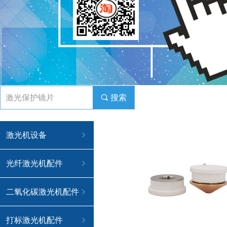
끠
搜索
激光机设备
ꁇ
光纤激光机配件
ꁇ
二氧化碳激光机配件
ꁇ
打标激光机配件
ꁇ